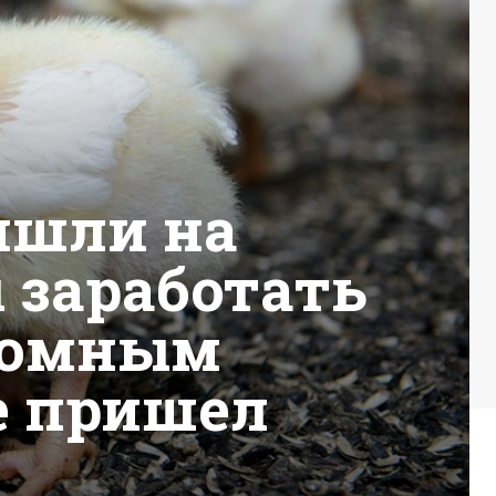
ишли на
 заработать
громным
е пришел