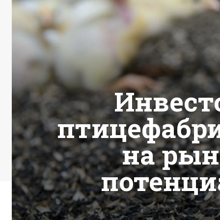
Инвест
птицефабри
на рын
потенци