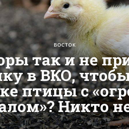
ВОСТОК
оры так и не пр
ку в ВКО, чтобы
ке птицы с «о
алом»? Никто н