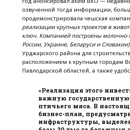
год анонсировал аким ВКО — недавно 
озвученной тогда информации, боль
продемонстрировала чешская компан
реализации крупных проектов в живо
ключ. Компанией построены молочно-
России, Украине, Беларуси и Словакии)
Урджарского района для строительст
расположением к крупным городам Во
Павлодарской областей, а также удоб
«Реализация этого инвес
важную государственную
птичьего мяса. В настоя
бизнес-план, предусмат
инфраструктуры, выделе
базы 30 тыс га багажных 