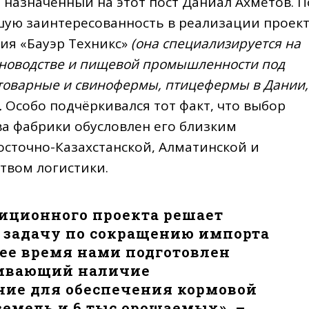
назначенный на этот пост Даниал Ахметов. П
шую заинтересованность в реализации проек
ия «Бауэр Техникс»
(она специализируется на
тноводстве и пищевой промышленности под
товарные и свинофермы, птицефермы в Дании,
.
Особо подчёркивался тот факт, что выбор
ва фабрики обусловлен его близким
сточно-Казахстанской, Алматинской и
ством логистики.
тиционного проекта решает
 задачу по сокращению импорта
щее время нами подготовлен
ривающий наличие
ние для обеспечения кормовой
земель и 6 тыс орошаемых», –