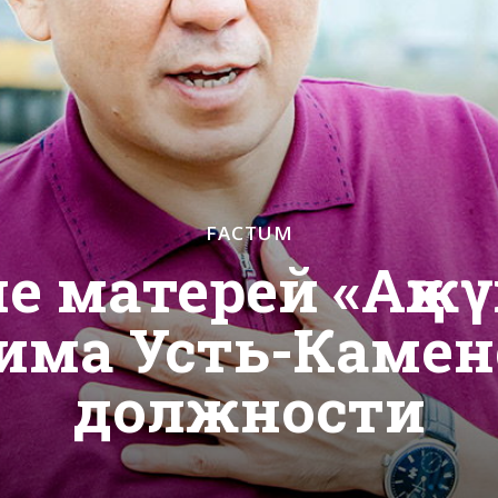
FACTUM
 матерей «Ақжү
има Усть-Камен
должности