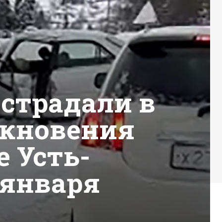
страдали в
лкновения
е Усть-
 января