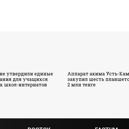
ане утвердили единые
Аппарат акима Усть-Кам
ания для учащихся
закупил шесть планшето
х школ-интернатов
2 млн тенге