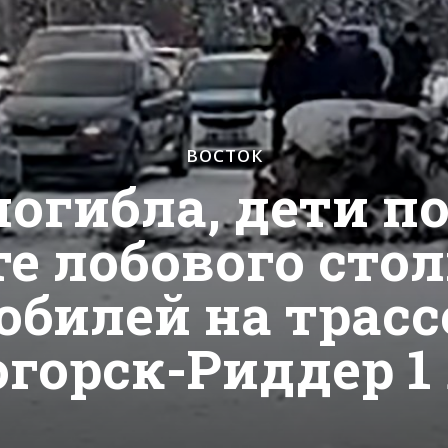
ВОСТОК
огибла, дети по
те лобового сто
билей на трасс
горск-Риддер 1