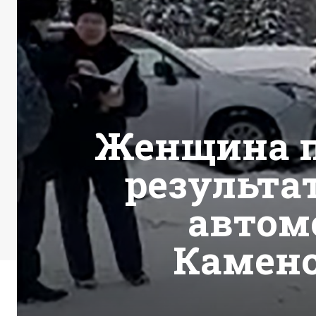
Женщина п
результа
автомо
Камено