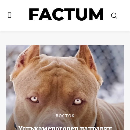
ВОСТОК
Устькаменогорец натравил