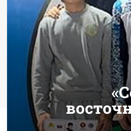
«С
восточ