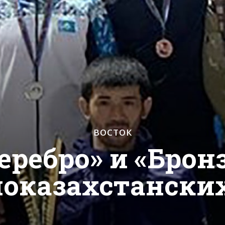
ВОСТОК
еребро» и «Брон
ноказахстанских