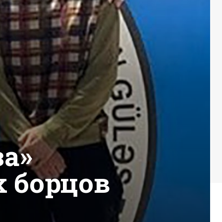
за»
 борцов