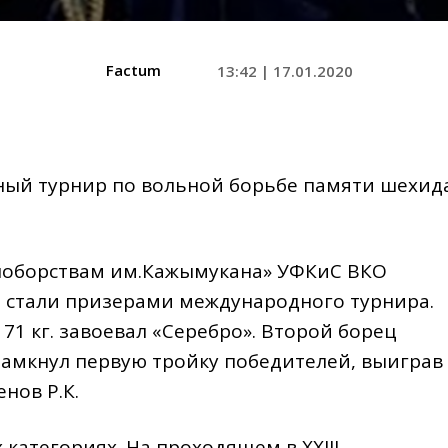
Factum
13:42 | 17.01.2020
ный турнир по вольной борьбе памяти шехид
оборствам им.Кажымукана» УФКиС ВКО
т стали призерами международного турнира.
71 кг. завоевал «Серебро». Второй борец
 замкнул первую тройку победителей, выиграв
нов Р.К.
категориях. На проходящем в XXIII