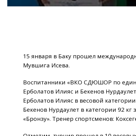
15 января в Баку прошел международ
Мувшига Исева.
Воспитанники «ВКО СДЮШОР по един
Ерболатов Илияс и Бекенов Нурдауле
Ерболатов Илияс в весовой категории 
Бекенов Нурдаулет в категории 92 кг
«Бронзу». Тренер спортсменов: Коксеге
Отметим, турнир прошел в 10 весовых 