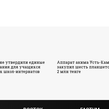
ане утвердили единые
Аппарат акима Усть-Кам
ания для учащихся
закупил шесть планшето
х школ-интернатов
2 млн тенге