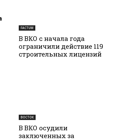
а
FACTUM
В ВКО с начала года
ограничили действие 119
строительных лицензий
ВОСТОК
В ВКО осудили
заключенных за