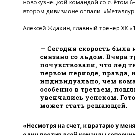
новокузнецкой командой со счётом 6-3
втором дивизионе отпали. «Металлург
Алексей Ждахин, главный тренер ХК «
— Сегодня скорость была 
связано со льдом. Вчера 
почувствовали, что лед т
первом периоде, правда, 
индивидуально, чем коман
особенно в третьем, пош
увенчались успехом. Гот
может стать решающей.
«Несмотря на счет, к вратарю у мен
один против всей команды соперника