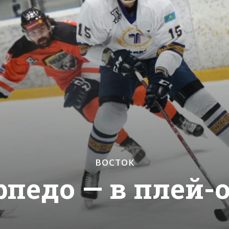
ВОСТОК
рпедо — в плей-