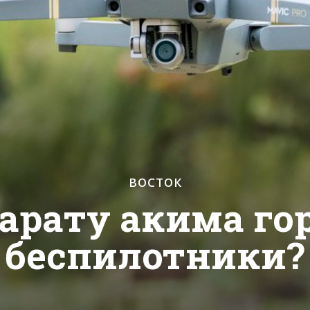
ВОСТОК
арату акима го
беспилотники?