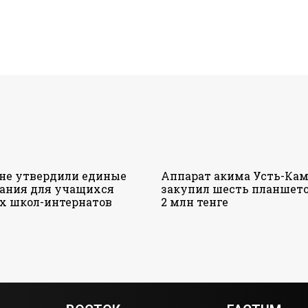
ане утвердили единые
Аппарат акима Усть-Кам
ания для учащихся
закупил шесть планшето
х школ-интернатов
2 млн тенге