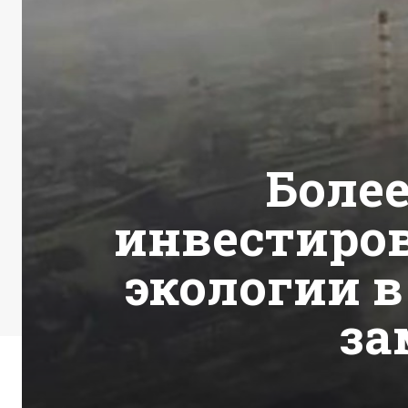
Более
инвестиров
экологии в
за