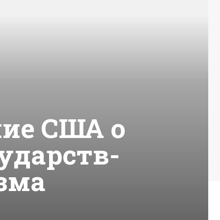
ие США о
ударств-
зма