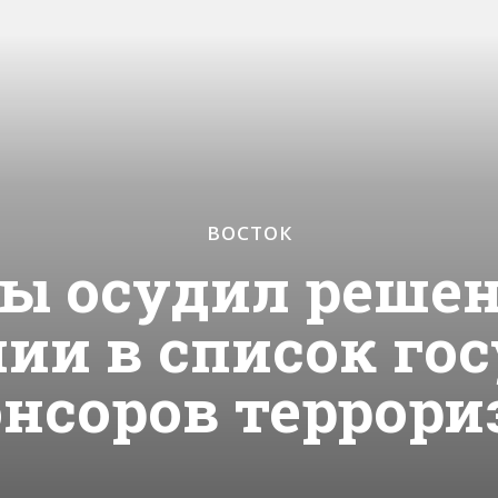
ВОСТОК
ы осудил решен
ии в список гос
онсоров террори