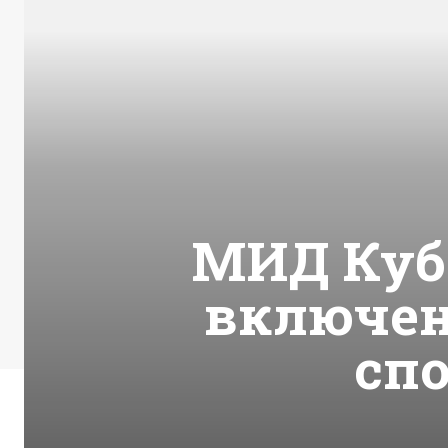
МИД Куб
включен
сп