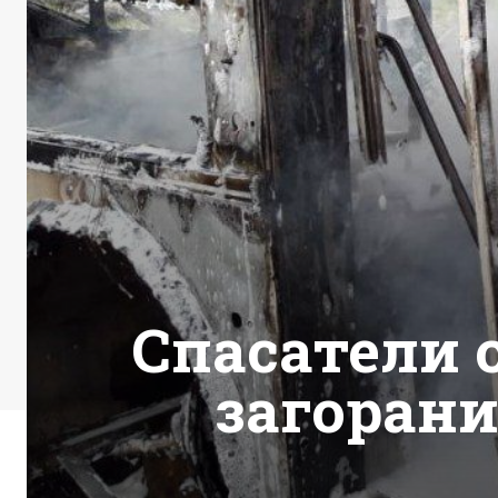
Спасатели 
загорани