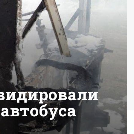
квидировали
 автобуса