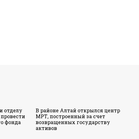
и отделу
В районе Алтай открылся центр
 провести
МРТ, построенный за счет
о фонда
возвращенных государству
активов