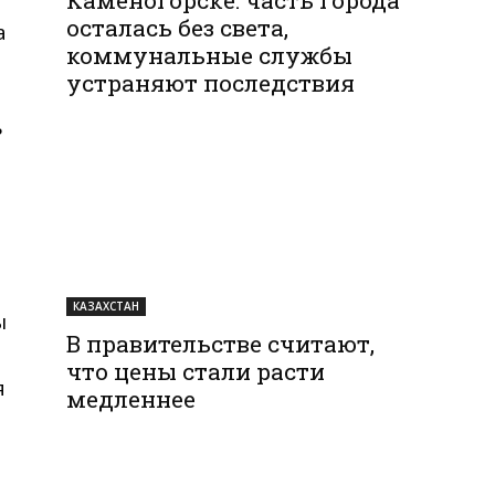
осталась без света,
а
коммунальные службы
устраняют последствия
ь
КАЗАХСТАН
ы
В правительстве считают,
я
что цены стали расти
я
медленнее