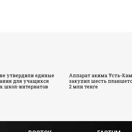
ане утвердили единые
Аппарат акима Усть-Кам
ания для учащихся
закупил шесть планшето
х школ-интернатов
2 млн тенге