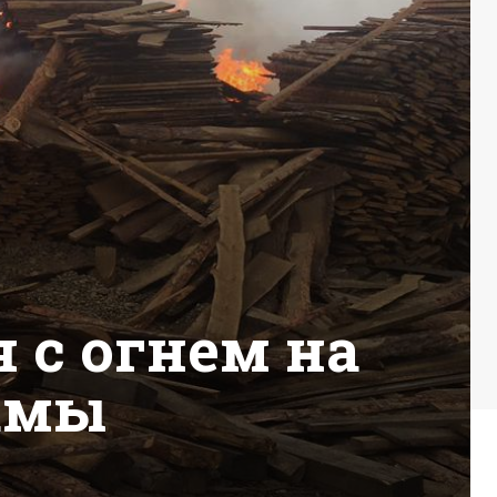
 с огнем на
амы