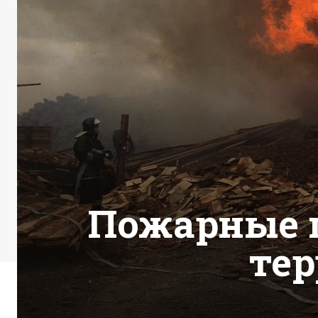
Пожарные г
те