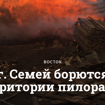
ВОСТОК
. Семей борются
рритории пилор