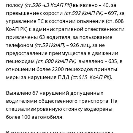
полосу
(ст.596 ч.3 КоАП РК)
выявлено – 40, за
превышение скорости
(ст.592 КоАП РК)
– 697, за
управление ТС в состоянии опьянения (ст. 608
КоАП РК) к административной отвественности
привлечены 63 водителя, за пользование
телефоном
(ст.591КоАП)
– 926 лиц, за не
предоставление преимущества в движении
пешеходам
(ст. 600 КоАП РК)
выявлено – 635, в
отношении более 2200 пешеходов приняты
меры за нарушения ПДД
(ст.615 КоАП РК).
Выявлено 67 нарушений допущенных
водителями общественного транспорта. На
специализированную стоянку водворены
более 100 автомобиля.
В ходе операции стражами правопорядка