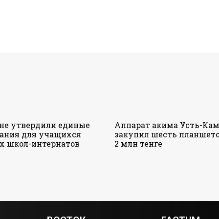
ане утвердили единые
Аппарат акима Усть-Кам
ания для учащихся
закупил шесть планшето
х школ-интернатов
2 млн тенге