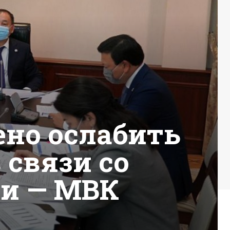
ено ослабить
связи со
ии — МВК