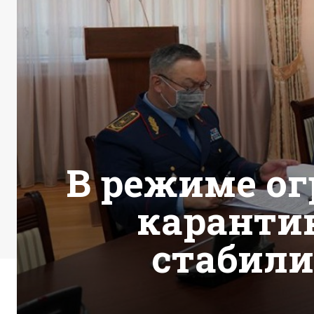
В режиме ог
каранти
стабили