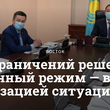
ВОСТОК
раничений реш
нный режим — в 
зацией ситуац