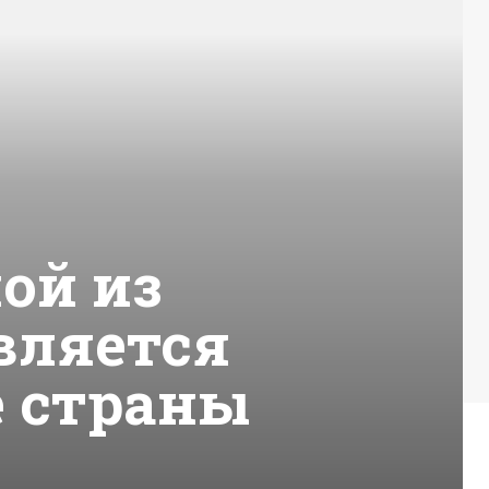
ой из
вляется
е страны