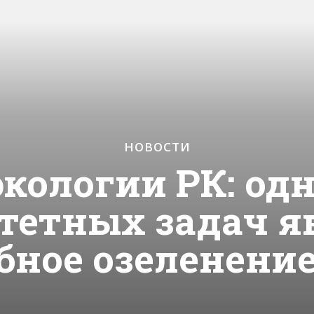
НОВОСТИ
кологии РК: одн
тетных задач я
ное озеленени