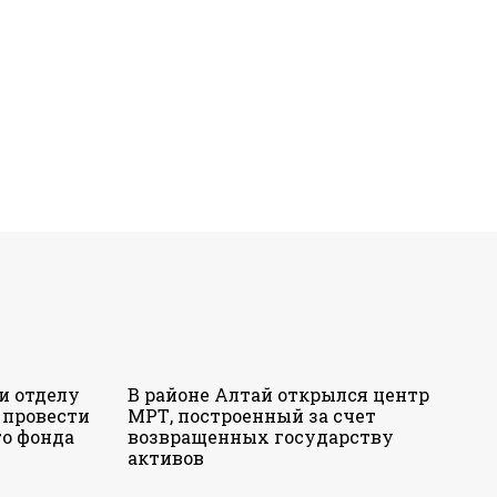
и отделу
В районе Алтай открылся центр
 провести
МРТ, построенный за счет
о фонда
возвращенных государству
активов