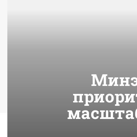
Минэ
приори
масштаб