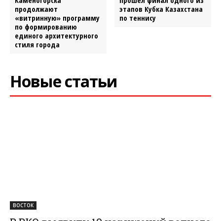
Каменогорска
прошел финал одного из
продолжают
этапов Кубка Казахстана
«витринную» программу
по теннису
по формированию
единого архитектурного
стиля города
Новые статьи
ВОСТОК