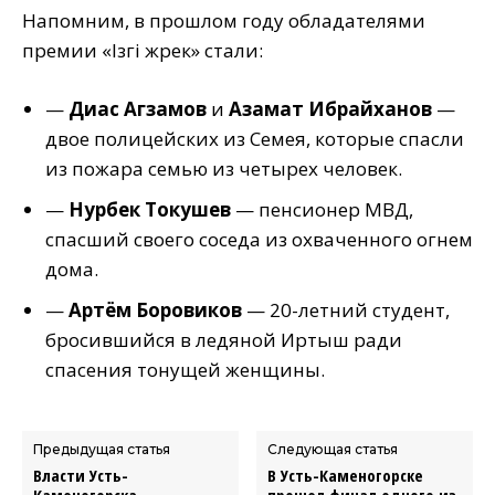
Напомним, в прошлом году обладателями
премии «Iзгi жүрек» стали:
—
Диас Агзамов
и
Азамат Ибрайханов
—
двое полицейских из Семея, которые спасли
из пожара семью из четырех человек.
—
Нурбек Токушев
— пенсионер МВД,
спасший своего соседа из охваченного огнем
дома.
—
Артём Боровиков
— 20-летний студент,
бросившийся в ледяной Иртыш ради
спасения тонущей женщины.
Предыдущая статья
Следующая статья
Власти Усть-
В Усть-Каменогорске