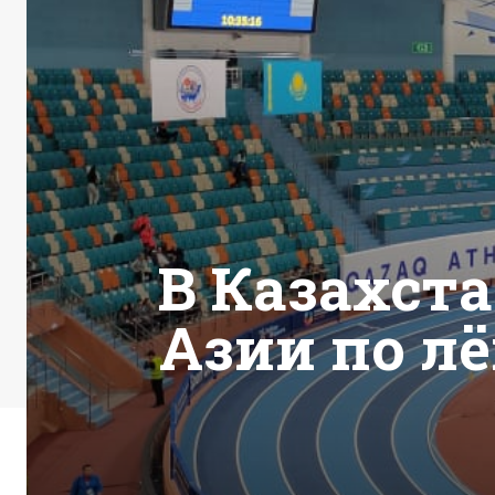
В Казахст
Азии по л