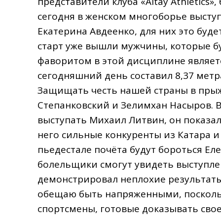
представители клуба «Altay Athletics
сегодня в женском многоборье выступ
Екатерина Авдеенко, для них это буд
старт уже вышли мужчины, которые бу
фаворитом в этой дисциплине являет
сегодняшний день составил 8,37 метр
Защищать честь нашей страны в прыжк
Степанковский и Зелимхан Насыров. В
выступать Михаил Литвин, он показал 
него сильные конкуренты из Катара и 
пьедестале почёта будут бороться Ел
болельщики смогут увидеть выступле
демонстрировал неплохие результаты
обещаю быть напряженными, посколь
спортсмены, готовые доказывать сво