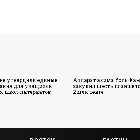
ане утвердили единые
Аппарат акима Усть-Кам
ания для учащихся
закупил шесть планшето
х школ-интернатов
2 млн тенге