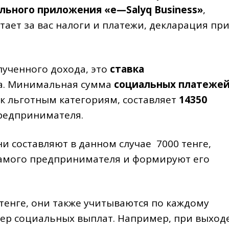
ильного приложения
«
e
—
Salyq
Business
»
,
тает за вас налоги и платежи, декларация пр
лученного дохода, это
ставка
а. Минимальная сумма
социальных платеже
к льготным категориям, составляет
14350
предпринимателя.
 составляют в данном случае 7000 тенге,
самого предпринимателя и формируют его
енге, они также учитываются по каждому
ер социальных выплат. Например, при выход