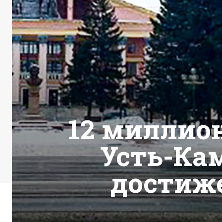
12 миллио
Усть-Кам
достиже