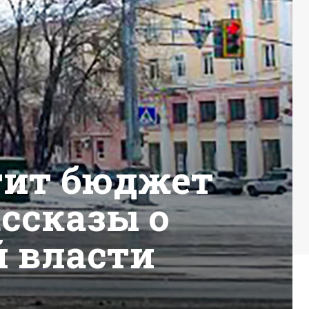
тит бюджет
ассказы о
й власти