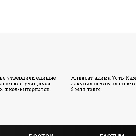
ане утвердили единые
Аппарат акима Усть-Кам
ания для учащихся
закупил шесть планшето
х школ-интернатов
2 млн тенге