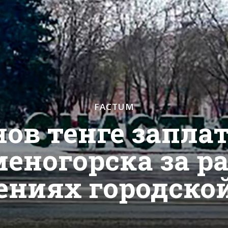
FACTUM
нов тенге запла
еногорска за р
ниях городско