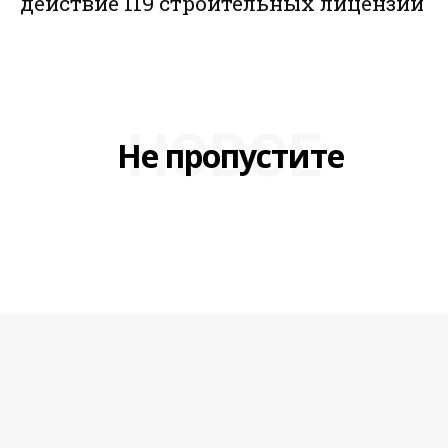
действие 119 строительных лицензий
НОВОЕ
Не пропустите