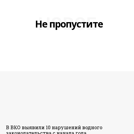
НОВОЕ
Не пропустите
В ВКО выявили 10 нарушений водного
законодательства с начала года