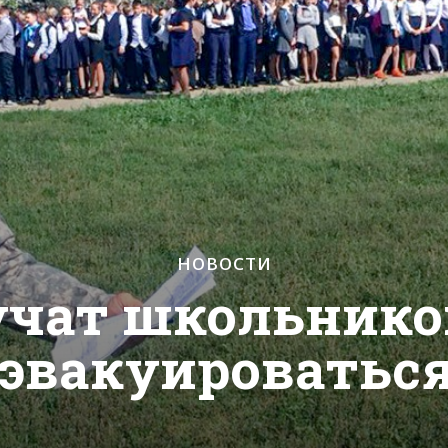
НОВОСТИ
учат школьнико
 эвакуироватьс