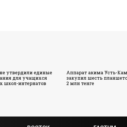
ане утвердили единые
Аппарат акима Усть-Кам
ания для учащихся
закупил шесть планшето
х школ-интернатов
2 млн тенге