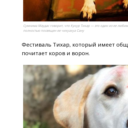
Сумнима Маудас говорит, что Кукур Тихар — это один из ее любим
полностью посвящен ее чихуахуа Сану
Фестиваль Тихар, который имеет общ
почитает коров и ворон.