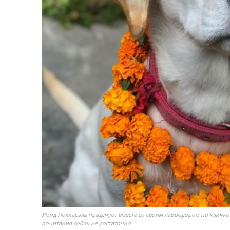
Умид Покхарэль празднует вместе со своим лабродором по кличке 
почитания собак не достаточно