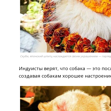
Скуби, японский шпитц наслаждается своим украшением — гирляд
Индуисты верят, что собака — это пос
создавая собакам хорошее настроени