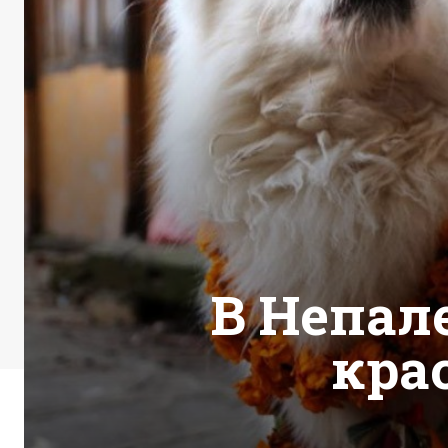
В Непал
кра