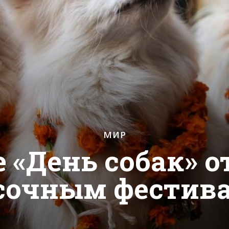
МИР
е «День собак» 
сочным фестив