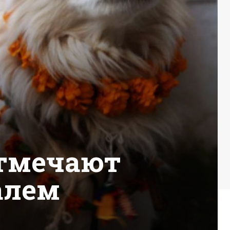
отмечают
алем