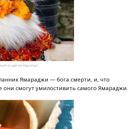
ной из цветов бархатца
ланник Ямараджи — бога смерти, и, что
е они смогут умилостивить самого Ямараджи.