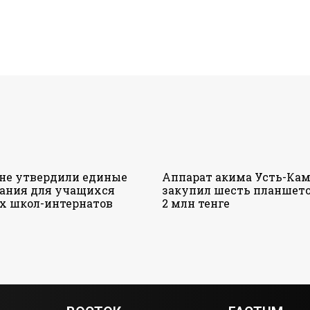
ане утвердили единые
Аппарат акима Усть-Кам
ания для учащихся
закупил шесть планшето
х школ-интернатов
2 млн тенге