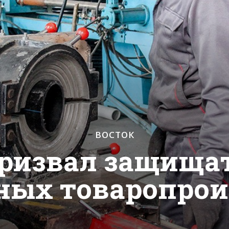
ВОСТОК
ризвал защища
ных товаропрои