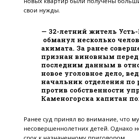
новых квартир были получены больши
свои нужды.
— 32-летний житель Усть
обманул несколько челов
акимата. За ранее совер
признан виновным перед 
последним данным в отн
новое уголовное дело, вед
начальник отделения по
против собственности упр
Каменогорска капитан п
Ранее суд принял во внимание, что м
несовершеннолетних детей. Однако н
срок к назначенному приговором.