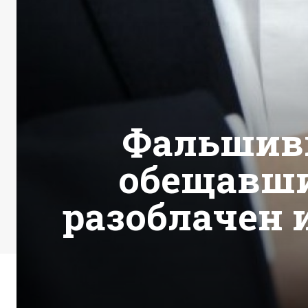
Фальшивы
обещавши
разоблачен 