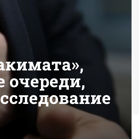
акимата»,
 очереди,
асследование