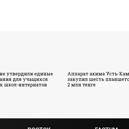
ане утвердили единые
Аппарат акима Усть-Кам
ания для учащихся
закупил шесть планшето
х школ-интернатов
2 млн тенге