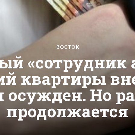
ВОСТОК
й «сотрудник 
й квартиры вне
и осужден. Но р
продолжается