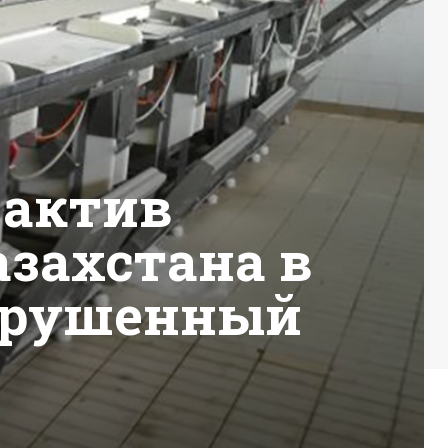
 актив
захстана в
азрушенный