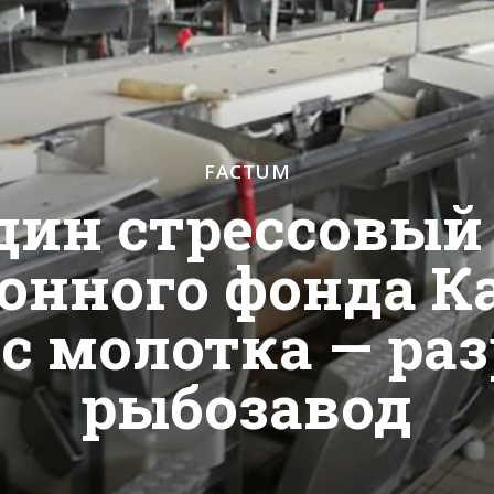
FACTUM
дин стрессовый
онного фонда Ка
 с молотка — р
рыбозавод