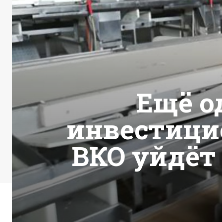
Ещё о
инвестици
ВКО уйдёт