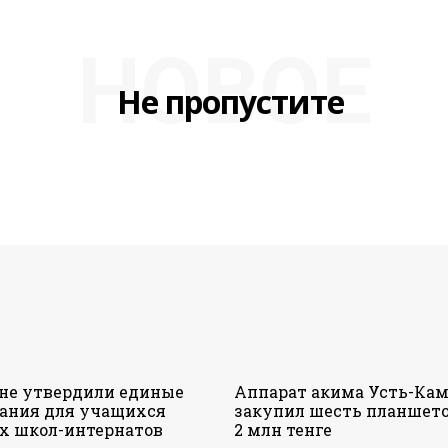
НОВОЕ
Не пропустите
ане утвердили единые
Аппарат акима Усть-Кам
ания для учащихся
закупил шесть планшето
х школ-интернатов
2 млн тенге