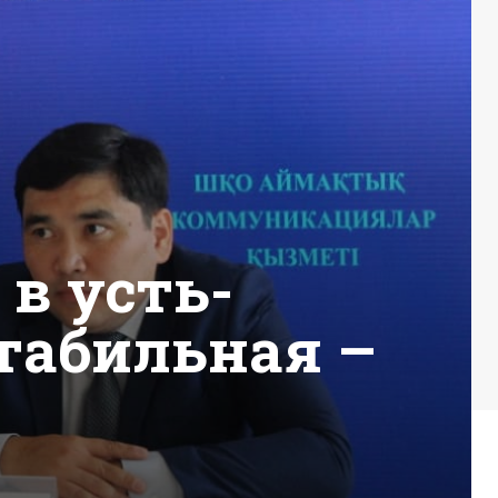
в усть-
табильная –