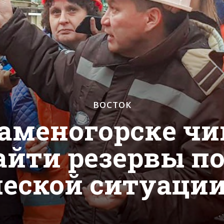
ВОСТОК
Каменогорске ч
айти резервы п
еской ситуации