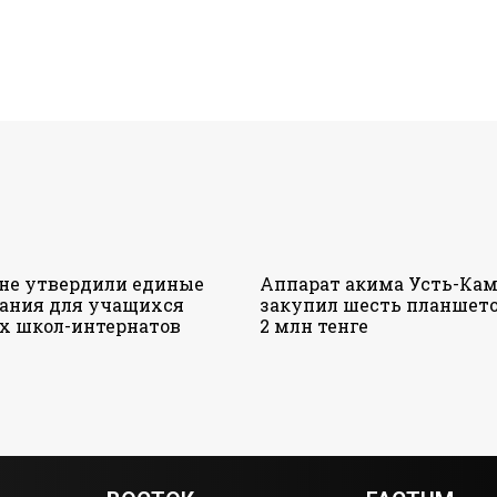
ане утвердили единые
Аппарат акима Усть-Кам
ания для учащихся
закупил шесть планшето
х школ-интернатов
2 млн тенге