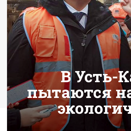
В Усть-
пытаются н
экологич