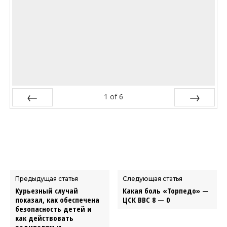
1
of
6
Prev
Next
Предыдущая статья
Следующая статья
Курьезный случай
Какая боль «Торпедо» —
показал, как обеспечена
ЦСК ВВС 8 — 0
безопасность детей и
как действовать
родителям и