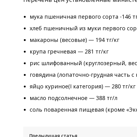
мука пшеничная первого сорта -146 тг
хлеб пшеничный из муки первого сорт
макароны (весовые) — 194 тг/кг
крупа гречневая — 281 тг/кг
рис шлифованный (круглозерный, весо
говядина (лопаточно-грудная часть с 
яйцо куриное(I категория) — 280 тг/кг
масло подсолнечное — 388 тг/л
соль поваренная пищевая (кроме «Экс
Предыдущая статья