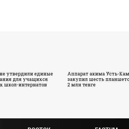
ане утвердили единые
Аппарат акима Усть-Кам
ания для учащихся
закупил шесть планшето
х школ-интернатов
2 млн тенге