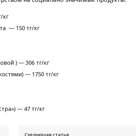
/кг
а — 150 тг/кг
вой ) — 306 тг/кг
костями) — 1750 тг/кг
тра») — 47 тг/кг
Следующая статья