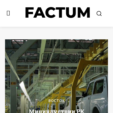
ВОСТОК
Мининдустрии РК