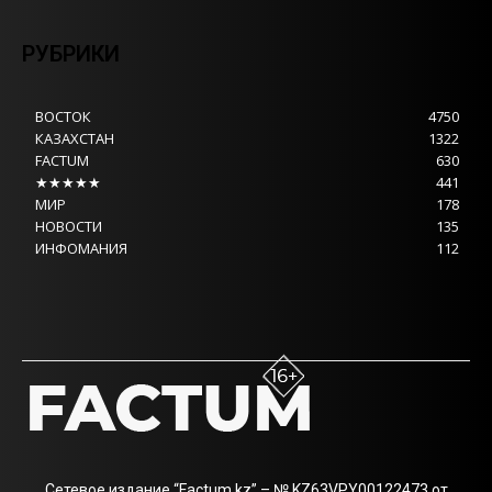
РУБРИКИ
ВОСТОК
4750
КАЗАХСТАН
1322
FACTUM
630
★★★★★
441
МИР
178
НОВОСТИ
135
ИНФОМАНИЯ
112
Сетевое издание “Factum.kz” – № KZ63VPY00122473 от