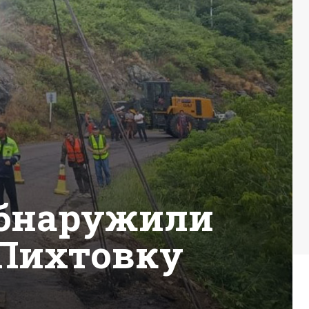
обнаружили
 Пихтовку