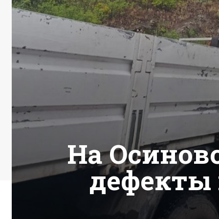
На Осинов
дефекты 