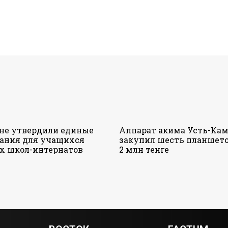
ане утвердили единые
Аппарат акима Усть-Кам
ания для учащихся
закупил шесть планшето
х школ-интернатов
2 млн тенге