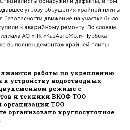
Специалисты обнаружили дефекты, в том
оздавшее угрозу обрушения крайней плиты
я безопасности движение на участке было
тупили к аварийному ремонту. По словам
филиала АО «НК «КазАвтоЖол» Нурбека
уже выполнен демонтаж крайней плиты
олжаются работы по укреплению
а к устройству водоотводных
в двухсменном режиме с
тов и техники ВКОФ ТОО
й организации ТОО
те организовано круглосуточное
.