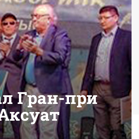
л Гран-при
 Аксуат