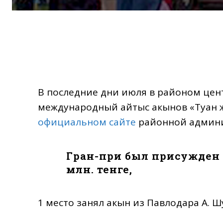
В последние дни июля в районом цент
международный айтыс акынов «Туған ж
официальном сайте
районной админи
Гран-при был присужден 
млн. тенге,
1 место занял акын из Павлодара А. Ш