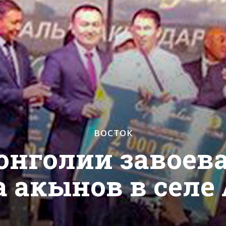
ВОСТОК
онголии завоева
 акынов в селе