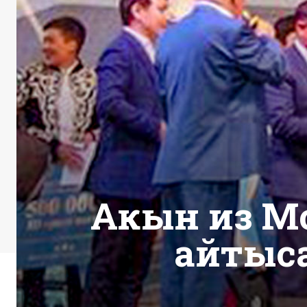
Акын из М
айтыса