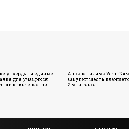
ане утвердили единые
Аппарат акима Усть-Кам
ания для учащихся
закупил шесть планшето
х школ-интернатов
2 млн тенге