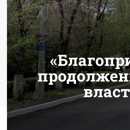
«Благопр
продолжен
власт