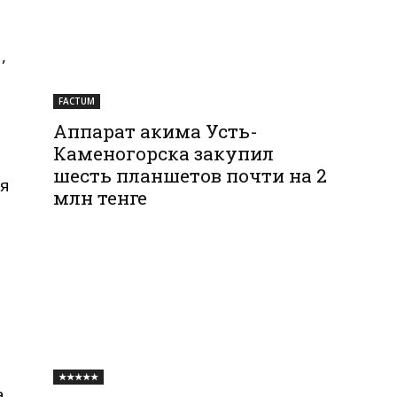
,
FACTUM
Аппарат акима Усть-
Каменогорска закупил
шесть планшетов почти на 2
ся
млн тенге
★★★★★
а