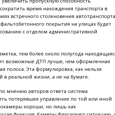
 увеличить пропускную способность
 сократить время нахождения транспорта в
виях встречного столкновения автотранспорта
сфальтобетонного покрытия на улицах будет
асованию с отделом административной
зметка, тем более около полугода находящая
ючит возможные ДТП лучше, чем оформленная
 полоса. Эта формулировка, как нельзя
 в реальной жизни, а не на бумаге.
к по мнению авторов ответа система
ить потерявшее управление по той или иной
еокамеры хороши, но лишь как
ющая функция. Камеры фиксируют ситуацию, 