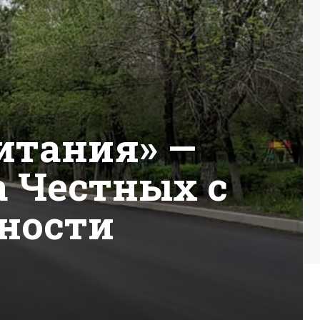
итания» —
 Честных с
ьности