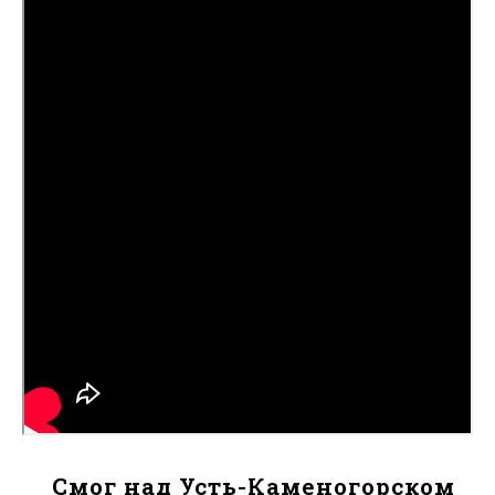
Смог над Усть-Каменогорском