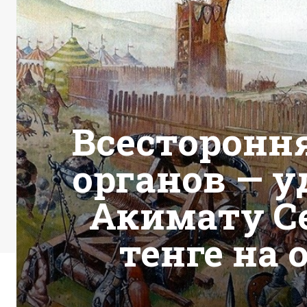
Всесторонн
органов — у
Акимату С
тенге на 