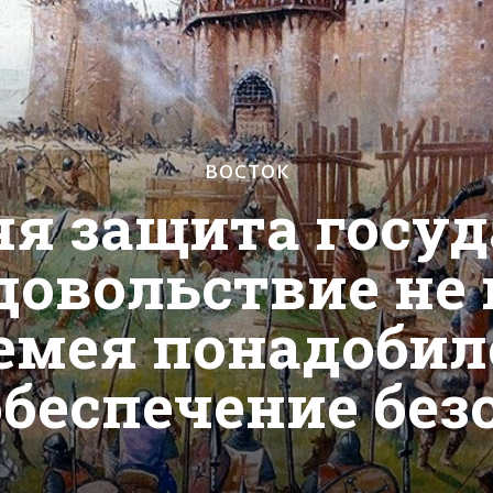
ВОСТОК
яя защита госу
довольствие не
емея понадобило
обеспечение бе