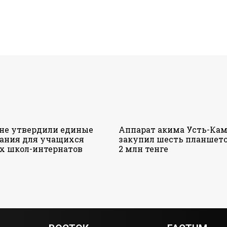
ане утвердили единые
Аппарат акима Усть-Кам
ания для учащихся
закупил шесть планшето
х школ-интернатов
2 млн тенге