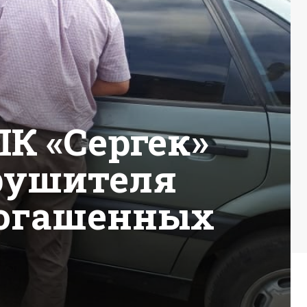
К «Сергек»
арушителя
погашенных