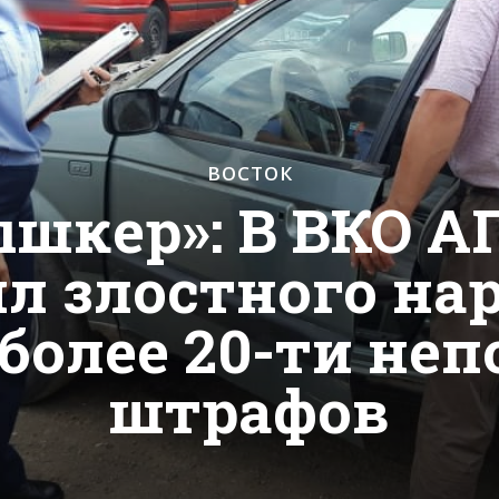
ВОСТОК
шкер»: В ВКО АП
л злостного н
более 20-ти не
штрафов