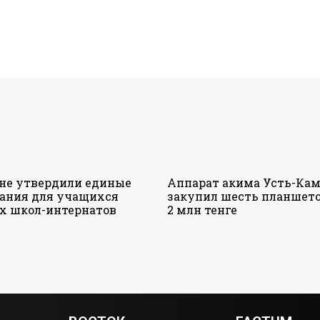
ане утвердили единые
Аппарат акима Усть-Кам
ания для учащихся
закупил шесть планшето
х школ-интернатов
2 млн тенге