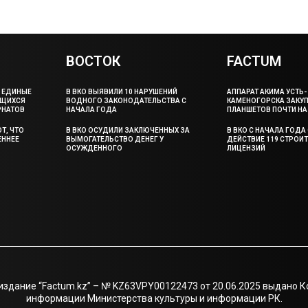
ВОСТОК
FACTUM
И ЕДИНЫЕ
В ВКО ВЫЯВИЛИ 10 НАРУШЕНИЙ
АППАРАТ АКИМА УСТЬ-
АЩИХСЯ
ВОДНОГО ЗАКОНОДАТЕЛЬСТВА С
КАМЕНОГОРСКА ЗАКУП
РНАТОВ
НАЧАЛА ГОДА
ПЛАНШЕТОВ ПОЧТИ НА 
Т, ЧТО
В ВКО ОСУДИЛИ ЗАКЛЮЧЕННЫХ ЗА
В ВКО С НАЧАЛА ГОД
ЕННЕЕ
ВЫМОГАТЕЛЬСТВО ДЕНЕГ У
ДЕЙСТВИЕ 119 СТРОИ
ОСУЖДЕННОГО
ЛИЦЕНЗИЙ
издание “Factum.kz” – № KZ63VPY00122473 от 20.06.2025 выдано 
информации Министерства культуры и информации РК.