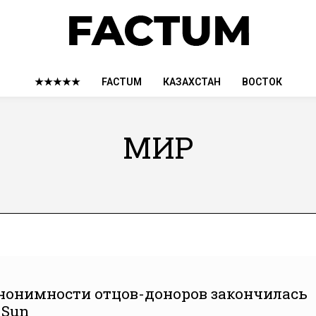
★★★★★
FACTUM
КАЗАХСТАН
ВОСТОК
МИР
FACTUM
ВОСТОК
ИНФОМАНИЯ
КАЗАХСТАН
НО
нонимности отцов-доноров закончилась
 Sun