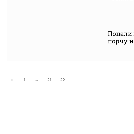
Попали 
порчу и
1
...
21
22
23