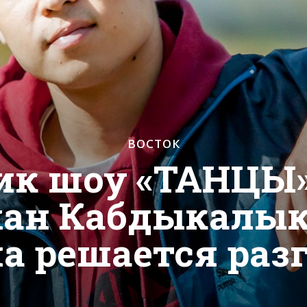
ВОСТОК
ик шоу «ТАНЦЫ»
ан Кабдыкалык
а решается раз