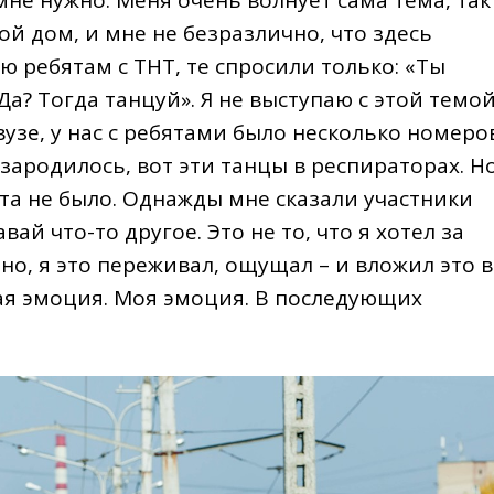
 мне нужно. Меня очень волнует сама тема, так
ой дом, и мне не безразлично, что здесь
ю ребятам с ТНТ, те спросили только: «Ты
а? Тогда танцуй». Я не выступаю с этой темо
 вузе, у нас с ребятами было несколько номеро
 зародилось, вот эти танцы в респираторах. Н
та не было. Однажды мне сказали участники
вай что-то другое. Это не то, что я хотел за
чно, я это переживал, ощущал – и вложил это в
шая эмоция. Моя эмоция. В последующих