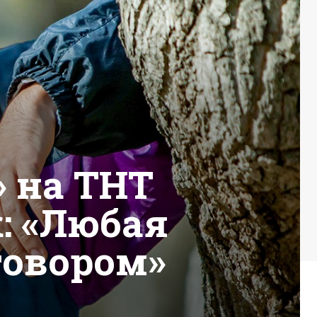
 на ТНТ
: «Любая
говором»