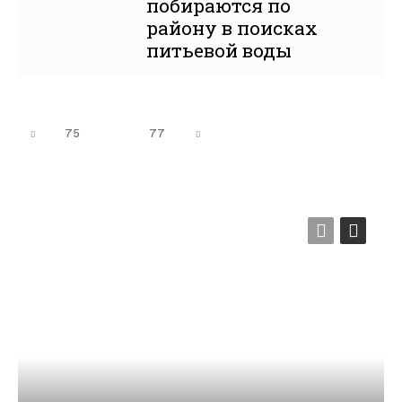
побираются по
району в поисках
питьевой воды
75
76
77
★★★★★