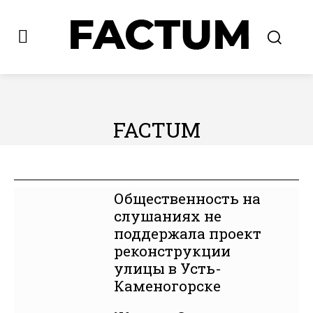
FACTUM
★★★★★
ВОСТОК
ИНФОМАНИЯ
КАЗАХСТАН
МИР
Н
Общественность на
слушаниях не
поддержала проект
реконструкции
улицы в Усть-
Каменогорске