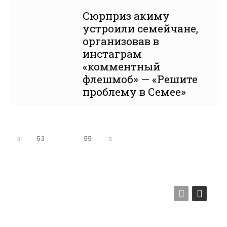
Сюрприз акиму
устроили семейчане,
организовав в
инстаграм
«комментный
флешмоб» — «Решите
проблему в Семее»
53
54
55
★★★★★